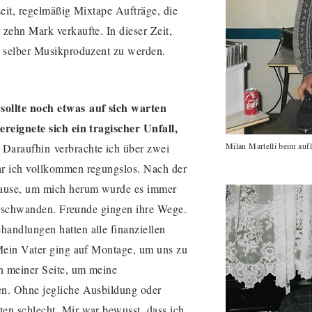
Zeit, regelmäßig Mixtape Aufträge, die
r zehn Ma
rk verkaufte. In dieser Zeit,
s selber Musikproduzent zu werden.
sollte noch
etwas
auf sich warten
ereignete sich ein tragischer Unfall,
Milan Martelli beim auf
Daraufhin
verbrachte ich über zwei
ar ich vollkommen regungslos. Nach der
Hause, um mich herum wurde es immer
 verschwanden. Freunde gingen ihre Wege.
andlungen hatten alle finanziellen
 Mein Vater ging auf Montage, um uns zu
an meiner Seite, um meine
en. Ohne jegliche Ausbildung oder
n schlecht. Mir war bewusst, dass ich